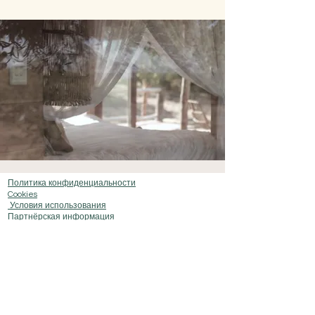
Политика конфиденциальности
Cookies
Условия использования
Партнёрская информация
Обо мне
Сотрудничество
Мои партнеры:
CV Villas
Ministry of Villas ™
© 2025
Aegean Notebooks Все права
защищены