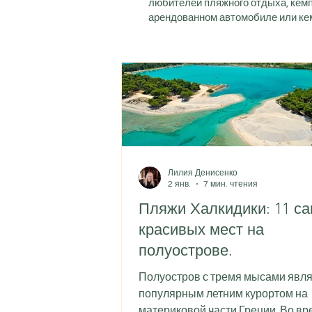
любителей пляжного отдыха, кемп
арендованном автомобиле или кем
Лилия Денисенко
2 янв.
7 мин. чтения
Пляжи Халкидики: 11 с
красивых мест на
полуострове.
Полуостров с тремя мысами явля
популярным летним курортом на
материковой части Греции. Во вр