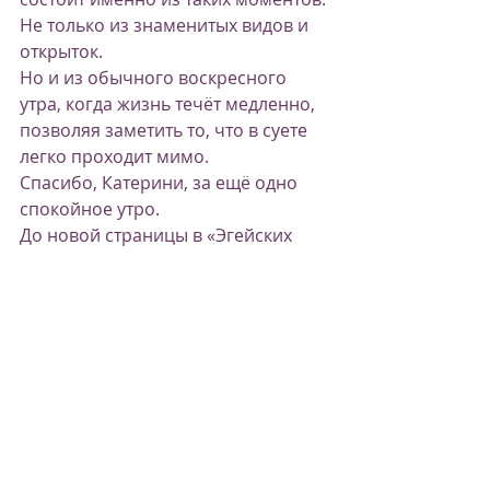
Не только из знаменитых видов и 
открыток.
Но и из обычного воскресного 
утра, когда жизнь течёт медленно, 
позволяя заметить то, что в суете 
легко проходит мимо.
Спасибо, Катерини, за ещё одно 
спокойное утро.
До новой страницы в «Эгейских 
тетрадях».
Эгейские тетради
жизнь в Греции
Эгейское море
Греция
путешествия по Греции
летняя Греция
без туристов
атмосферная Греция
тихая Греция
дневник путешествий
Корфу и материковая Греция
греческие города
медленный ритм жизни
греческий город
Катерини
Паралия Катерини
воскресенье в Греции