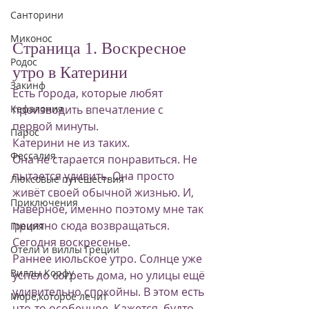
Санторини
Миконос
Страница 1. Воскресное 
Родос
утро в Катерини
Закинф
Есть города, которые любят 
производить впечатление с 
Кефалония
первой минуты.
Парос
Катерини не из таких.
Фессалия
Она не старается понравиться. Не 
пытается удивить. Она просто 
Люксовые путешествия
живёт своей обычной жизнью. И, 
Приключения
наверное, именно поэтому мне так 
приятно сюда возвращаться.
Греция
Сегодня воскресенье.
Отели и виллы Греции
Раннее июльское утро. Солнце уже 
Виллы Корфу
успело согреть дома, но улицы ещё 
удивительно спокойны. В этом есть 
Море,которое лечит
что-то особенное. Кажется, будто 