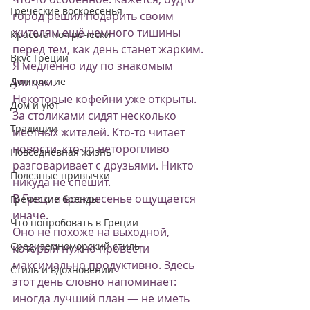
Греческие воскресенья
город решил подарить своим 
жителям ещё немного тишины 
Красота по-гречески
перед тем, как день станет жарким.
Вкус Греции
Я медленно иду по знакомым 
улицам.
Долголетие
Некоторые кофейни уже открыты. 
Дом и уют
За столиками сидят несколько 
Традиции
местных жителей. Кто-то читает 
новости, кто-то неторопливо 
Повседневная жизнь
разговаривает с друзьями. Никто 
Полезные привычки
никуда не спешит.
В Греции воскресенье ощущается 
Греческие бренды
иначе.
Что попробовать в Греции
Оно не похоже на выходной, 
Средиземноморский стиль
который нужно провести 
максимально продуктивно. Здесь 
Стиль и вдохновении
этот день словно напоминает: 
иногда лучший план — не иметь 